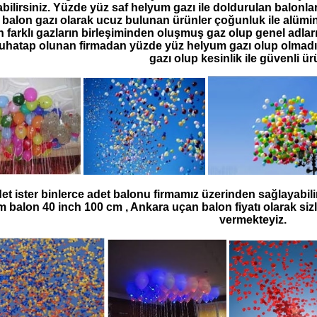
abilirsiniz. Yüzde yüz saf helyum gazı ile doldurulan balonlar a
balon gazı olarak ucuz bulunan ürünler çoğunluk ile alüminy
 farklı gazların birleşiminden oluşmuş gaz olup genel adla
uhatap olunan firmadan yüzde yüz helyum gazı olup olmadığı
gazı olup kesinlik ile güvenli ür
det ister binlerce adet balonu firmamız üzerinden sağlayabili
 balon 40 inch 100 cm , Ankara uçan balon fiyatı olarak sizl
vermekteyiz.