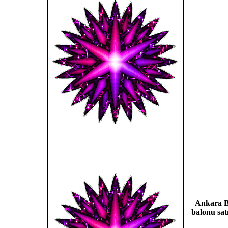
Ankara Ba
balonu satı