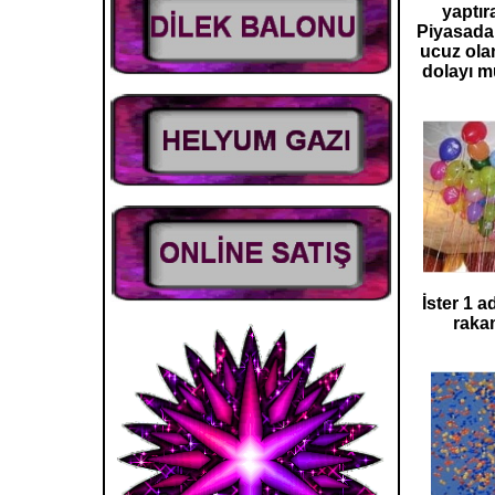
yaptır
Piyasada 
ucuz olan
dolayı m
İster 1 a
rakam